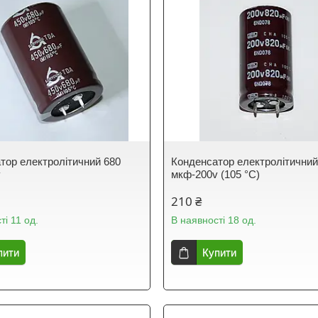
тор електролітичний 680
Конденсатор електролітичний
v
мкф-200v (105 °C)
210 ₴
ті 11 од.
В наявності 18 од.
пити
Купити