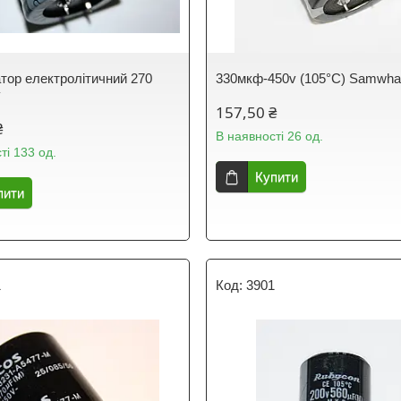
тор електролітичний 270
330мкф-450v (105°C) Samwh
v
157,50 ₴
₴
В наявності 26 од.
ті 133 од.
Купити
пити
1
3901