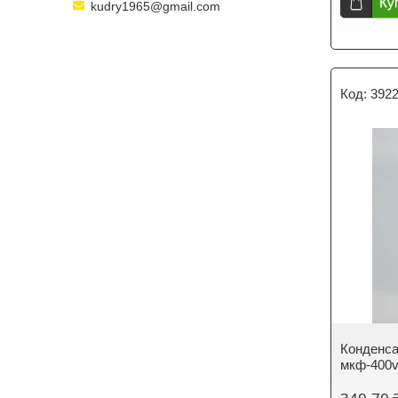
Ку
kudry1965@gmail.com
392
Конденса
мкф-400