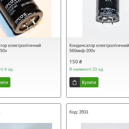
тор електролітичний
Конденсатор електролітични
450v
560мкф-200v
150 ₴
ті 4 од.
В наявності 23 од.
пити
Купити
1
3931