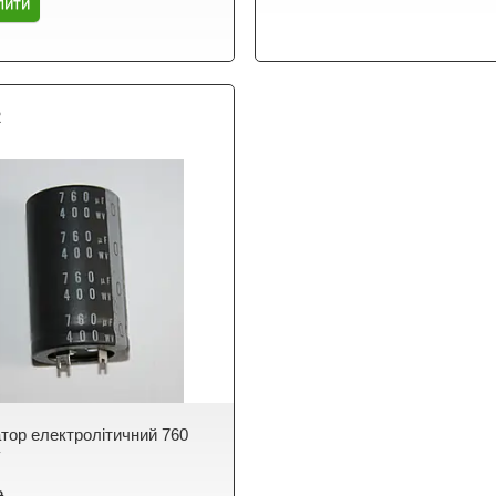
пити
2
тор електролітичний 760
v