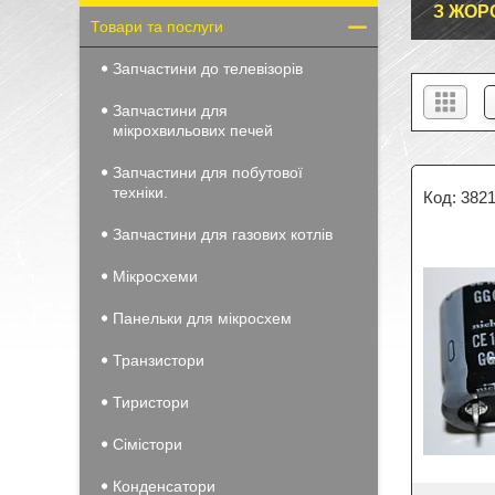
З ЖОР
Товари та послуги
Запчастини до телевізорів
Запчастини для
мікрохвильових печей
Запчастини для побутової
техніки.
382
Запчастини для газових котлів
Мікросхеми
Панельки для мікросхем
Транзистори
Тиристори
Сімістори
Конденсатори