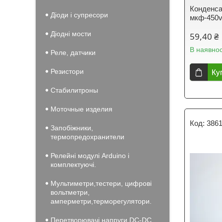
Конденса
Діоди і супресори
мкф-450
Діодні мости
59,40 ₴
В наявнос
Реле, датчики
Резистори
Ку
Стабилитроны
Моточные изделия
386
Запобіжники,
термопредохранители
Релейні модулі Arduino і
комплектуючі.
Мультиметри,тестери, цифрові
вольтметри,
амперметри,терморегулятори.
Перетворювачі напруги DC-DC