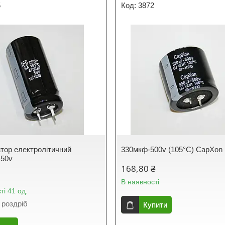
5
3872
тор електролітичний
330мкф-500v (105°C) CapXon
-50v
168,80 ₴
В наявності
ті 41 од.
 роздріб
Купити