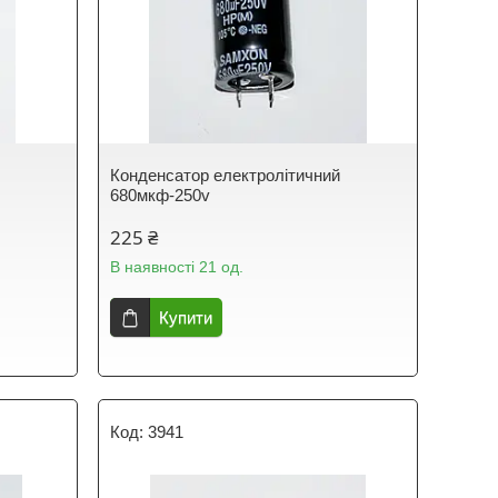
й
Конденсатор електролітичний
680мкф-250v
225 ₴
В наявності 21 од.
Купити
3941