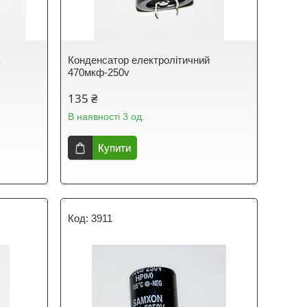
a
Конденсатор електролітичний
470мкф-250v
135 ₴
В наявності 3 од.
Купити
3911