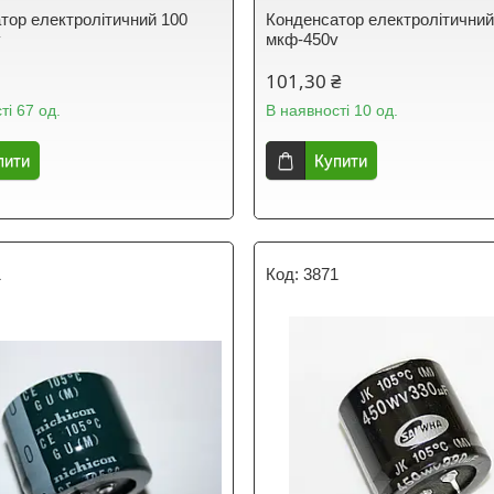
тор електролітичний 100
Конденсатор електролітичний
v
мкф-450v
101,30 ₴
ті 67 од.
В наявності 10 од.
пити
Купити
1
3871