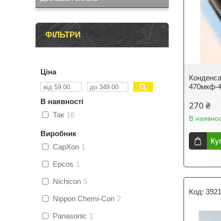
ФІЛЬТРИ
Ціна
Конденса
470мкф-
В наявності
270 ₴
Так
16
В наявнос
Виробник
Ку
CapXon
1
Epcos
1
Nichicon
5
392
Nippon Chemi-Con
2
Panasonic
1