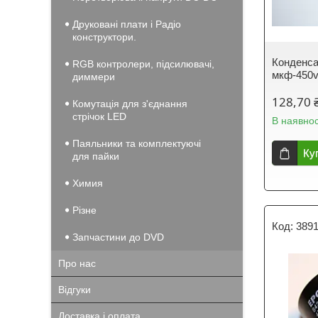
Друковані плати і Радіо
конструктори.
Конденса
RGB контролери, підсилювачі,
мкф-450
диммери
128,70 
Комутація для з'єднання
стрічок LED
В наявнос
Паяльники та комплектуючі
Ку
для пайки
Химия
Різне
389
Запчастини до DVD
Про нас
Відгуки
Доставка і оплата